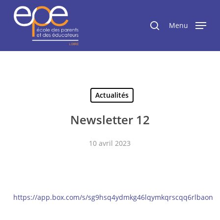
Passer
Panneau de gestion des cookies
au
rechercher
Menu
contenu
principal
Actualités
Newsletter 12
10 avril 2023
https://app.box.com/s/sg9hsq4ydmkg46lqymkqrscqq6rlbaon