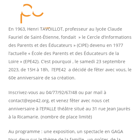
Passer
Panneau de gestion des cookies
au
rechercher
Menu
contenu
principal
En 1963, Henri TAVOILLOT, professeur au lycée Claude
Fauriel de Saint-Étienne, fondait » le Cercle d’Informations
des Parents et des Éducateurs » (CIPE) devenu en 1977
l’actuelle « École des Parents et des Éducateurs de la
Loire » (EPE42). C’est pourquoi , le samedi 23 septembre
2023, de 15H à 18h, l’EPE42 a décidé de fêter avec vous, le
60e anniversaire de sa création.
Inscrivez-vous au 04/77/92/67/48 ou par mail à
contact@epe42.org, et venez fêter avec nous cet
anniversaire à l’EPALLE théâtre situé au 31 rue Jean Jaurès
à la Ricamarie. (nombre de place limité)
Au programme : une exposition, un spectacle en GAGA
tous deux sur le thème de la famille , un goûter, de la