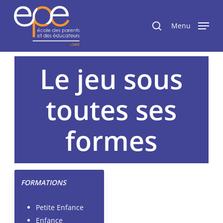
Passer
Panneau de gestion des cookies
au
rechercher
Menu
contenu
principal
Le jeu sous
toutes ses
formes
FORMATIONS
Petite Enfance
Enfance