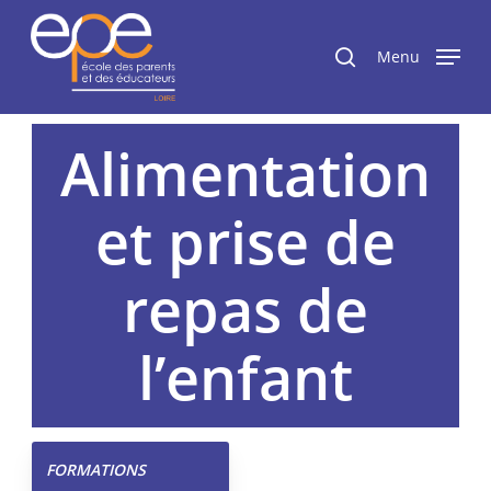
Passer
Panneau de gestion des cookies
au
rechercher
Menu
contenu
principal
Alimentation
et prise de
repas de
l’enfant
FORMATIONS